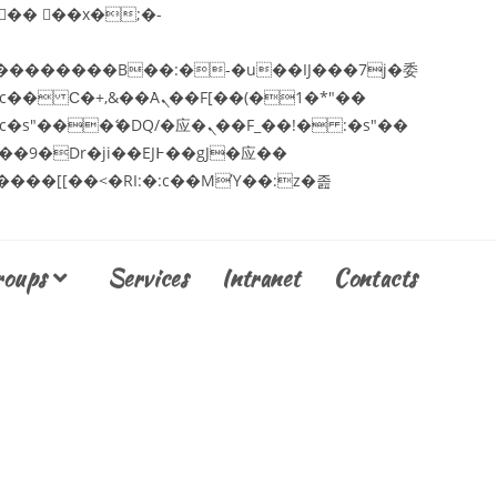
c�� Ϲ�+,&��Ὰܢ��F[��(�1�*"��
roups
Services
Intranet
Contacts