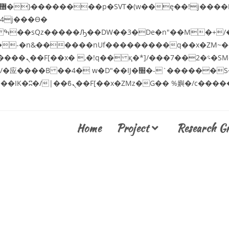
:�-�n&������nUf���������q��x�ZM~�
��!� :�s"��
׭�-`������S��9�Dr�ji��EJ߅��gJ�应��
Home
Project
Research G