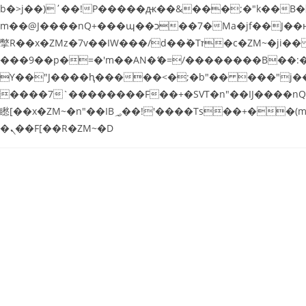
b�>j��)΄��!P�����ԫ��&���;�"k��B�޶�}��������p�SVT�(w��ę��!j������ ��x�;�-
m��@J����nQ+���պ��כ��7�Ma�jf��J��ͱ4j���Ѳ�
撆R��x�ZMz�7v��IW���/d��ٞ�Тז�c�ZM~�ji�� ߒ��sQz�����Ԡ��DW��3�De�n"��M�+/��������B��:�-�u��IJ���7j�委
���9��p�=�'m��AN�ޭ�=/��������B��
ϒ��"J����ԧ�����<�;�b"�� ���"j�����ܢ��F[��x� ,�!q�� қ�*]/���؝�2��7�SMc�s"���ޭ�DQ/�应�ܢ��F_
����7`��������F��+�SVT�n"��IJ����nQ/�应����B ��4� w�D"��IJ�
矁[��x�ZM~�n"��IB؃��!'����Тѕ��+��(m��IK�ʭ�/|��ϐܢ��F[��x�ZMz�G�� %嬩�/c��������[[��<�RI:�:c��MΎ��:z�졾
�ܢ��F[��R�ZM~�D